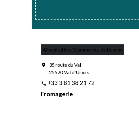
Alimentation / Commerces de bouche
35 route du Val
location_on
25520 Val d'Usiers
+33 3 81 38 21 72
phone
Fromagerie