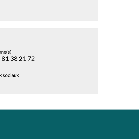
one(s)
 81 38 21 72
x sociaux