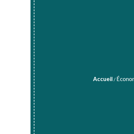
Accueil
Écono
/