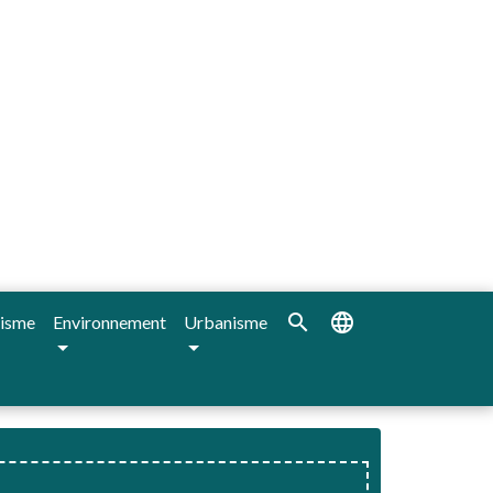
search
language
isme
Environnement
Urbanisme