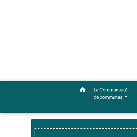
home
La Communauté
de communes