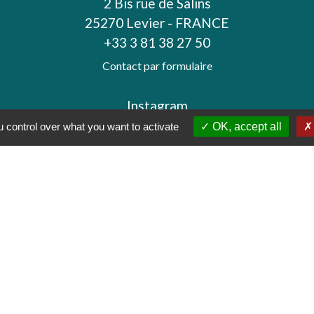
2 Bis rue de Salins
25270 Levier - FRANCE
+33 3 81 38 27 50
Contact par formulaire
Instagram
 control over what you want to activate
OK, accept all
tique de confidentialité
-
Accessibilité
-
Plan du sit
Site créé en partenariat avec Réseau des Communes