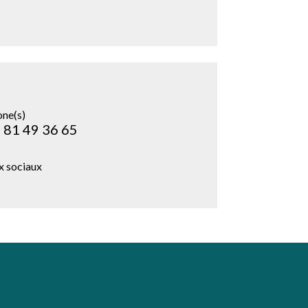
one(s)
 81 49 36 65
x sociaux