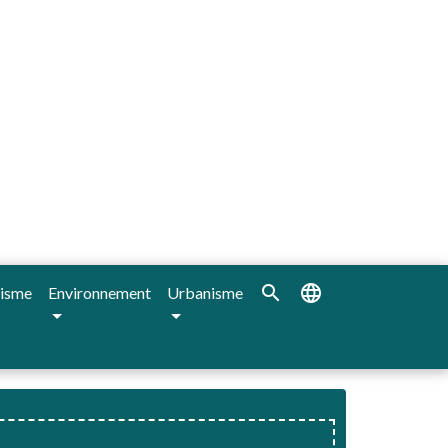
search
language
isme
Environnement
Urbanisme