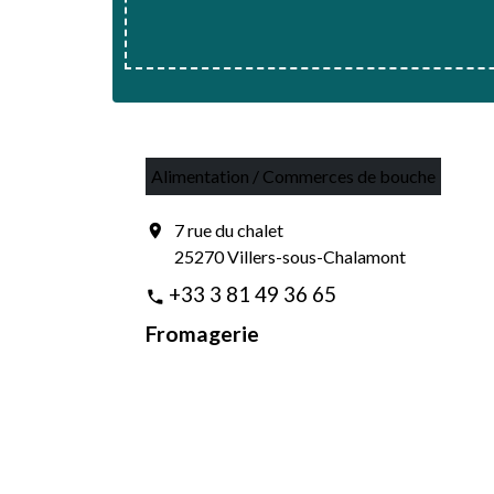
Alimentation / Commerces de bouche
7 rue du chalet
location_on
25270 Villers-sous-Chalamont
+33 3 81 49 36 65
phone
Fromagerie