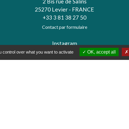
2 Bis rue de Salins
25270 Levier - FRANCE
+33 3 81 38 27 50
Contact par formulaire
Instagram
 control over what you want to activate
OK, accept all
tique de confidentialité
-
Accessibilité
-
Plan du sit
Site créé en partenariat avec Réseau des Communes