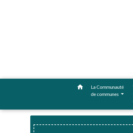
home
La Communauté
de communes