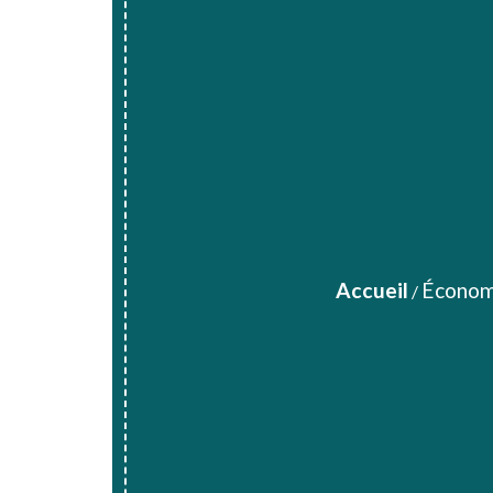
Accueil
Économ
/