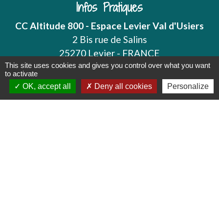
Infos Pratiques
CC Altitude 800 - Espace Levier Val d'Usiers
2 Bis rue de Salins
25270 Levier - FRANCE
+33 3 81 38 27 50
This site uses cookies and gives you control over what you want
to activate
Contact par formulaire
OK, accept all
Deny all cookies
Personalize
Instagram
Mentions légales
-
Politique de confidentialité
-
Accessibilité
-
Plan du site
-