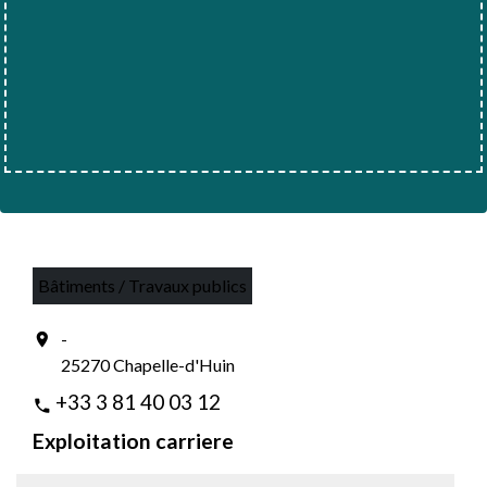
Bâtiments / Travaux publics
-
location_on
25270 Chapelle-d'Huin
+33 3 81 40 03 12
phone
Exploitation carriere