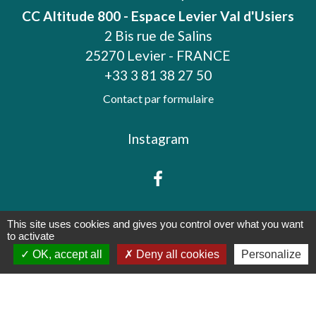
CC Altitude 800 - Espace Levier Val d'Usiers
2 Bis rue de Salins
25270 Levier - FRANCE
+33 3 81 38 27 50
Contact par formulaire
Instagram
This site uses cookies and gives you control over what you want
to activate
Mentions légales
-
Politique de confidentialité
-
OK, accept all
Deny all cookies
Personalize
Accessibilité
-
Plan du site
-
Gestion des cookies