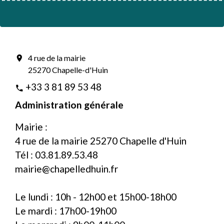
4 rue de la mairie
location_on
25270 Chapelle-d'Huin
+33 3 81 89 53 48
phone
Administration générale
Mairie :
4 rue de la mairie 25270 Chapelle d'Huin
Tél : 03.81.89.53.48
mairie@chapelledhuin.fr
Le lundi : 10h - 12h00 et 15h00-18h00
Le mardi : 17h00-19h00